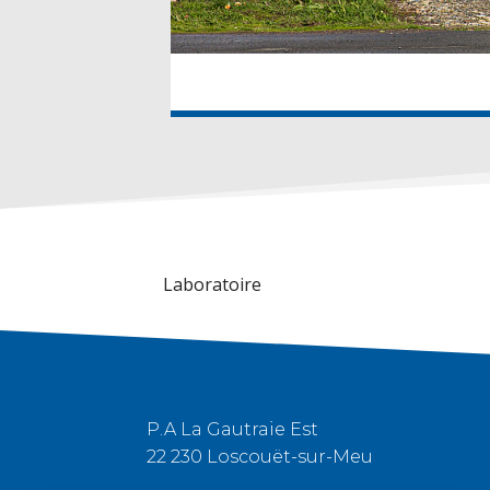
Laboratoire
P.A La Gautraie Est
22 230 Loscouët-sur-Meu